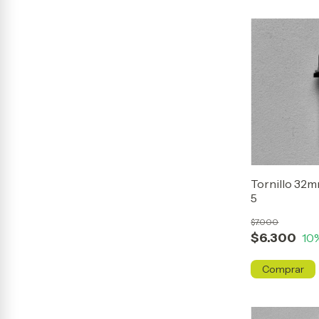
Tornillo 32
5
$7.000
$6.300
10