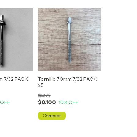
mm 7/32 PACK
Tornillo 70mm 7/32 PACK
x5
$9.000
$8.100
 OFF
10
% OFF