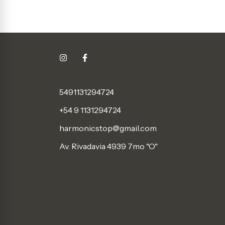
5491131294724
+54 9 1131294724
harmonicstop@gmail.com
Av. Rivadavia 4939 7mo "O"