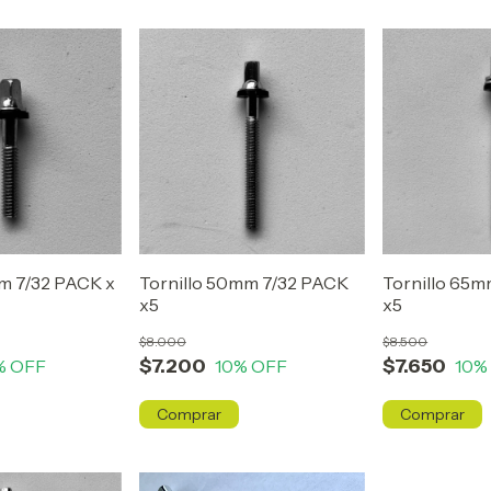
mm 7/32 PACK x
Tornillo 50mm 7/32 PACK
Tornillo 65
x5
x5
$8.000
$8.500
$7.200
$7.650
% OFF
10
% OFF
10
%