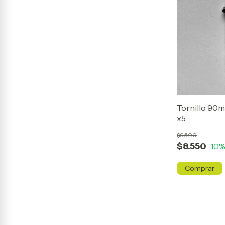
Tornillo 90
x5
$9.500
$8.550
10
%