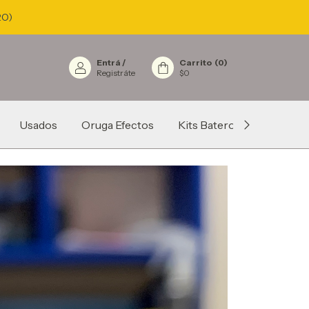
RO)
Entrá
/
Carrito
(
0
)
Registráte
$0
Usados
Oruga Efectos
Kits Batero
Fundas