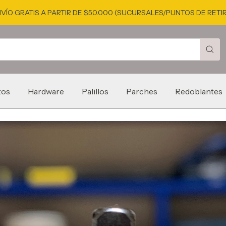
VÍO GRATIS A PARTIR DE $50.000 (SUCURSALES/PUNTOS DE RETI
tos
Hardware
Palillos
Parches
Redoblantes