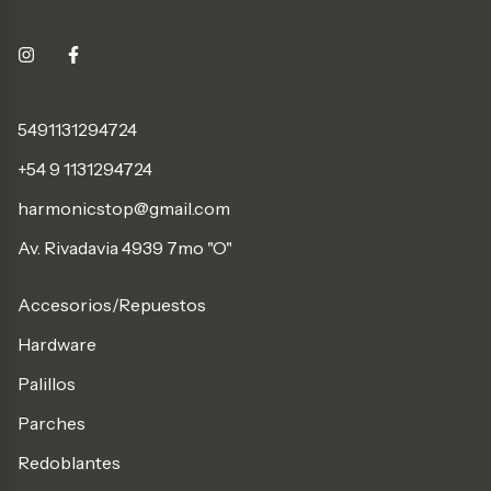
5491131294724
+54 9 1131294724
harmonicstop@gmail.com
Av. Rivadavia 4939 7mo "O"
Accesorios/Repuestos
Hardware
Palillos
Parches
Redoblantes