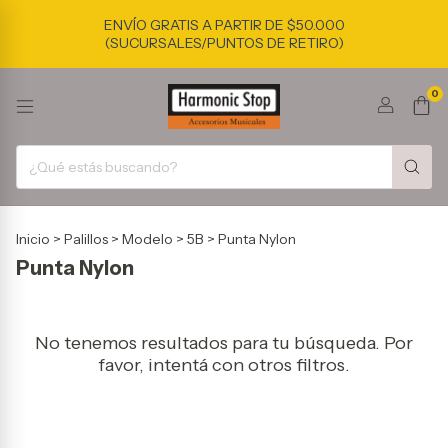
ENVÍO GRATIS A PARTIR DE $50.000
(SUCURSALES/PUNTOS DE RETIRO)
0
Inicio
>
Palillos
>
Modelo
>
5B
>
Punta Nylon
Punta Nylon
No tenemos resultados para tu búsqueda. Por
favor, intentá con otros filtros.