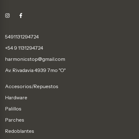
5491131294724
+54 9 1131294724
harmonicstop@gmail.com
Av. Rivadavia 4939 7mo "O"
Accesorios/Repuestos
Hardware
Palillos
Parches
Redoblantes