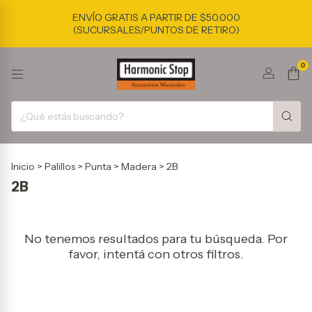
ENVÍO GRATIS A PARTIR DE $50.000
(SUCURSALES/PUNTOS DE RETIRO)
0
Inicio
>
Palillos
>
Punta
>
Madera
>
2B
2B
No tenemos resultados para tu búsqueda. Por
favor, intentá con otros filtros.